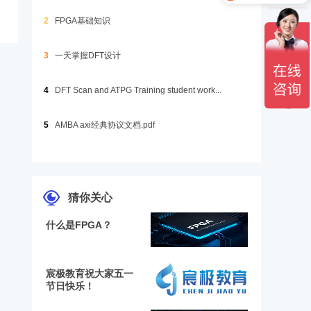
2
FPGA基础知识
3
一天掌握DFT设计
4
DFT Scan and ATPG Training student work...
5
AMBA axi经典协议文档.pdf
猜你关心
什么是FPGA？
宸极教育祝大家五一
节日快乐！