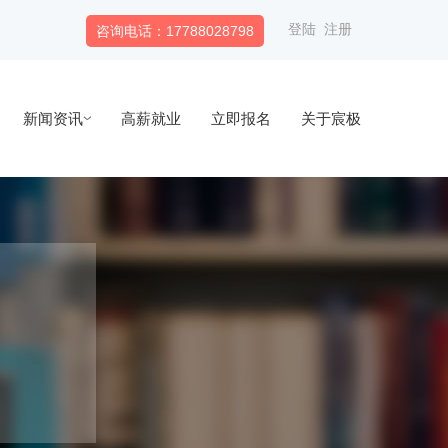
登陆
注册
咨询电话：17788028798
新闻资讯
高薪就业
立即报名
关于宸极