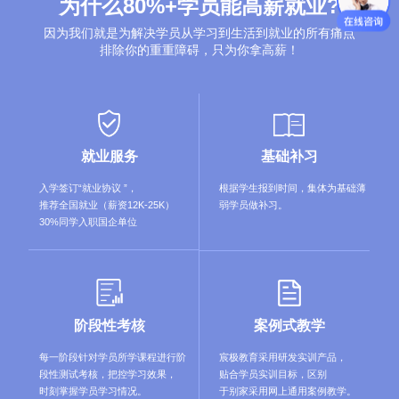
为什么80%+学员能高薪就业?
刘*
FPGA工程师
成都**达电子科技有限公司
11w
因为我们就是为解决学员从学习到生活到就业的所有痛点
颜*
FPGA工程师
重庆**半导体研究院有限公司
15w
排除你的重重障碍，只为你拿高薪！
庄*耀
FPGA工程师
杭州**信息技术有限公司
15w
基础补习
就业服务
根据学生报到时间，集体为基础薄
入学签订“就业协议 ”，
弱学员做补习。
推荐全国就业（薪资12K-25K）
30%同学入职国企单位
阶段性考核
案例式教学
每一阶段针对学员所学课程进行阶
宸极教育采用研发实训产品，
段性测试考核，把控学习效果，
贴合学员实训目标，区别
时刻掌握学员学习情况。
于别家采用网上通用案例教学。