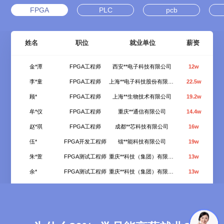
FPGA
PLC
pcb
姓名
职位
就业单位
薪资
杨*涵
FPGA工程师
西安**电子科技有限公司
13w
金*潭
FPGA工程师
西安**电子科技有限公司
12w
李*童
FPGA工程师
上海**电子科技股份有限公司
22.5w
顾*
FPGA工程师
上海**生物技术有限公司
19.2w
牟*仪
FPGA工程师
重庆**通信有限公司
14.4w
赵*琪
FPGA工程师
成都**芯科技有限公司
16w
伍*
FPGA开发工程师
镭**能科技有限公司
19w
朱*萱
FPGA测试工程师
重庆**科技（集团）有限公司
13w
余*
FPGA测试工程师
重庆**科技（集团）有限公司
13w
廖*杨
FPGA工程师
中**电子
19w
李*童
FPGA工程师
京东**信有限公司（重庆）
14w
黄*
FPGA工程师
京东**信有限公司（重庆）
14w